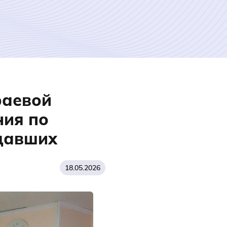
раевой
ния по
адавших
18.05.2026