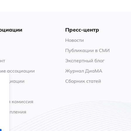
оциации
Пресс-центр
Новости
Публикации в СМИ
нт
Экспертный блог
ие ассоциации
Журнал ДиаМА
ссоциации
Сборник статей
нная комиссия
 вступления
ы