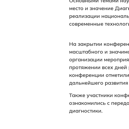
Основными темами науч
место и значение Диаг
реализации националь
современные технологи
На закрытии конферен
масштабного и значим
организации мероприят
протяжении всех дней 
конференции отметили
дальнейшего развития
Также участники конфе
ознакомились с перед
диагностики.