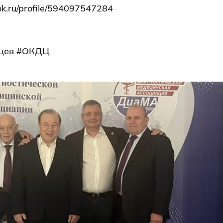
/ok.ru/profile/594097547284
цев #ОКДЦ