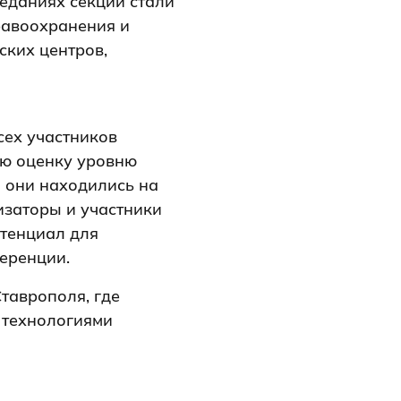
еданиях секций стали
равоохранения и
ских центров,
ех участников
ую оценку уровню
й они находились на
изаторы и участники
тенциал для
еренции.
таврополя, где
 технологиями