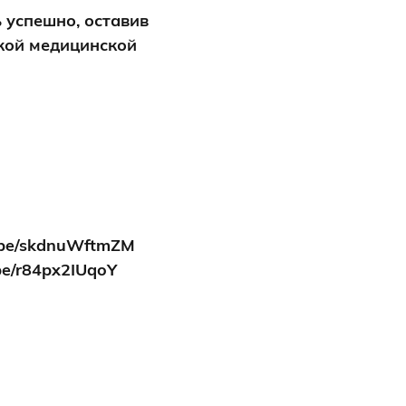
 успешно, оставив
кой медицинской
u.be/skdnuWftmZM
.be/r84px2IUqoY