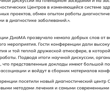
ной дискуссии на пленарном заседании и на зас
ностических Центров в изменяющейся системе зд
ных проектов, обмен опытом работы диагностиче
и в диагностике заболеваний.».
ции ДиаМА прозвучало немало добрых слов от вс
ого мероприятия. Гости конференции дали высок
ия и той теплой дружеской атмосфере, в которо
Теперь мы
работы. Подводя итоги научной дискуссии, орган
в Telegram!
, что представленные доклады имеют большой по
 ассоциации и войдут в сборник материалов конф
Подписывайтесь
ренции посетили новый диагностический центр С
@DiaMA_association
, читайте,
овыми методами лечения и самыми современными
пишите — мы на связи.
Перейти