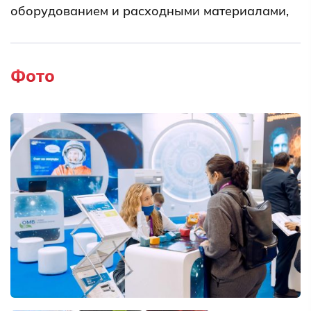
оборудованием и расходными материалами,
а также четко организовать их поставку. Это
позволит заказчикам нашей медицинской
продукции сосредоточиться исключительно
Фото
на проблемах диагностики и лечения
пациентов.
Компания ОМБ основана в 1991 году. С 1993
года поставляет на российский рынок
медицинское оборудование и расходные
материалы ведущих мировых
производителей. Сеть собственных
представительств и региональных
дистрибьюторов компании охватывает всю
территорию России. В 2003 году было
открыто представительство на Украине, в
2014 – в Казахстане.