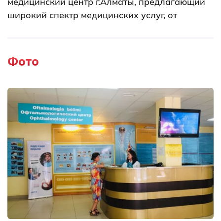
медицинский центр г.Алматы, предлагающий
широкий спектр медицинских услуг, от
лабораторных и диагностических
исследований до стационарного лечения.
Сегодня в Региональном диагностическом
Фото
центре прием ведут специалисты более 30
медицинских направлений. Уникальная
диагностическая и лабораторно-
исследовательская база позволяет пациенту
уже с первого визита получить
квалифицированную медицинскую помощь,
провести необходимые исследования.
Диагностика в медицине считается
важнейшим этапом лечения.