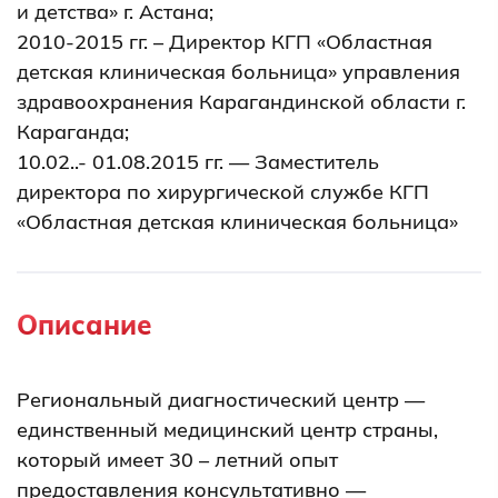
и детства» г. Астана;
2010-2015 гг. – Директор КГП «Областная
детская клиническая больница» управления
здравоохранения Карагандинской области г.
Караганда;
10.02..- 01.08.2015 гг. — Заместитель
директора по хирургической службе КГП
«Областная детская клиническая больница»
управления здравоохранения
Карагандинской области г. Караганда;
10.08. – 02.04.2018 г. – Медицинский
Описание
директор гемодиализных центров ТОО «Ар-
Абат» и ТОО «Алзамер» г. Алматы и
Региональный диагностический центр —
Алматинской области.
единственный медицинский центр страны,
который имеет 30 – летний опыт
предоставления консультативно —