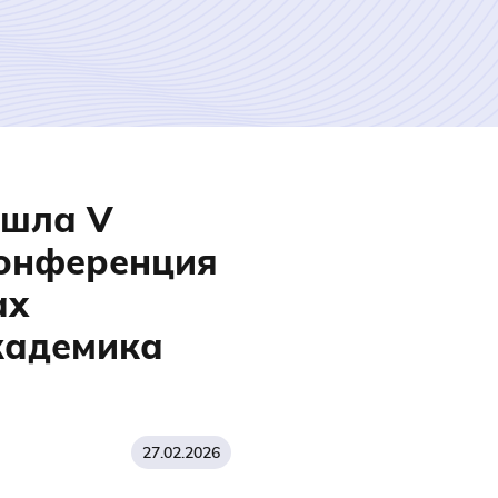
ошла V
конференция
ах
кадемика
27.02.2026