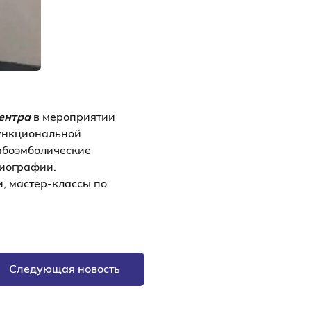
ентра
в мероприятии
функциональной
омбоэмболические
диографии.
, мастер-классы по
Следующая новость