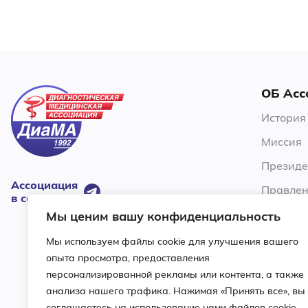
ОБ Асс
История
Миссия
Президе
Ассоциация
Правлен
в соцсетях:
Члены А
Мы ценим вашу конфиденциальность
Устав
Мы используем файлы cookie для улучшения вашего
опыта просмотра, предоставления
Ревизио
персонализированной рекламы или контента, а также
Условия
анализа нашего трафика. Нажимая «Принять все», вы
соглашаетесь на использование нами файлов cookie.