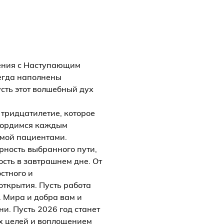
ления с Наступающим
егда наполнены
сть этот волшебный дух
тридцатилетие, которое
 гордимся каждым
имой пациентами.
рность выбранного пути,
сть в завтрашнем дне. От
стного и
открытия. Пусть работа
. Мира и добра вам и
и. Пусть 2026 год станет
х целей и воплощением