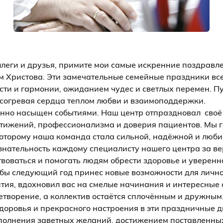
леги и друзья, примите мои самые искренние поздрав
м Христова. Эти замечательные семейные праздники вс
сти и гармонии, ожиданием чудес и светлых перемен. Пу
 согревая сердца теплом любви и взаимоподдержки.
нно насыщен событиями. Наш центр отпраздновал своё 
стижений, профессионализма и доверия пациентов. Мы
которому наша команда стала сильной, надёжной и люб
нательность каждому специалисту нашего центра за ве
воваться и помогать людям обрести здоровье и уверенно
обы следующий год принес новые возможности для лично
ия, вдохновил вас на смелые начинания и интересные 
етворение, а коллектив остаётся сплочённым и дружным
доровья и прекрасного настроения в эти праздничные дн
сполнения заветных желаний, достижением поставленны