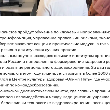
циалистов пройдут обучение по ключевым направлениям:
трансформация, управление правовыми рисками, эконо
ормат включает лекции и практические модули, в том ч
региона для изучения лучших практик.
ральным научно-исследовательским институтом орган
ва России и направлен на формирование кадрового р
 и развитие регионального здравоохранения. За два го
егионов, а в этом году планируется охватить более 1000
лся в Центре культуры здоровья «Олимп Пять», где уча
нинг по командообразованию.
ронежском диагностическом центре, где главные врачи 
 вопросы взаимодействия между медицинскими учрежде
о бережливым технологиям в здравоохранении, посвящ