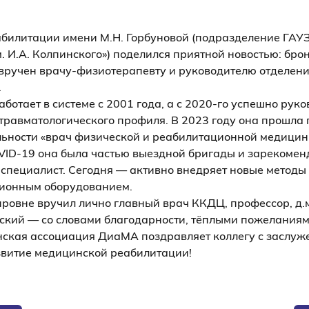
билитации имени М.Н. Горбуновой (подразделение ГАУ
. И.А. Колпинского») поделился приятной новостью: бро
 вручен врачу-физиотерапевту и руководителю отделен
.
отает в системе с 2001 года, а с 2020-го успешно рук
травматологического профиля. В 2023 году она прошла 
ьности «врач физической и реабилитационной медицин
ID‑19 она была частью выездной бригады и зарекомен
пециалист. Сегодня — активно внедряет новые методы 
ионным оборудованием.
ровне вручил лично главный врач ККДЦ, профессор, д.м
ский — со словами благодарности, тёплыми пожеланиям
ская ассоциация ДиаМА поздравляет коллегу с заслуж
азвитие медицинской реабилитации!