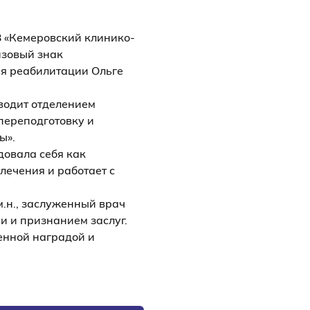
З «Кемеровский клинико-
нзовый знак
ия реабилитации Ольге
оводит отделением
переподготовку и
ы».
довала себя как
лечения и работает с
.н., заслуженный врач
и и признанием заслуг.
енной наградой и