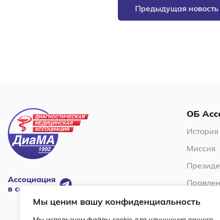
Предыдущая новость
ОБ Асс
История
Миссия
Президе
Ассоциация
Правлен
в соцсетях:
Члены А
Мы ценим вашу конфиденциальность
Устав
Мы используем файлы cookie для улучшения вашего