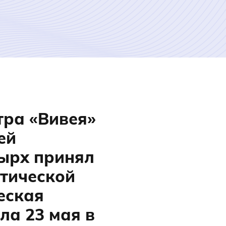
тра «Вивея»
ей
ырх принял
ктической
еская
ла 23 мая в