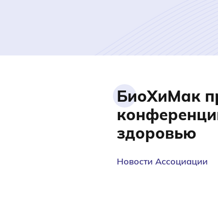
БиоХиМак пр
конференции
здоровью
Новости Ассоциации