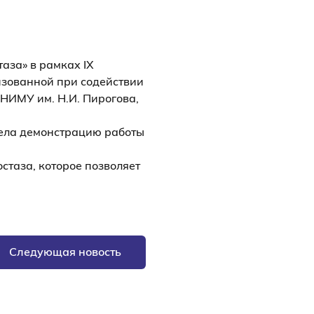
аза» в рамках IX
изованной при содействии
РНИМУ им. Н.И. Пирогова,
ела демонстрацию работы
стаза, которое позволяет
Следующая новость