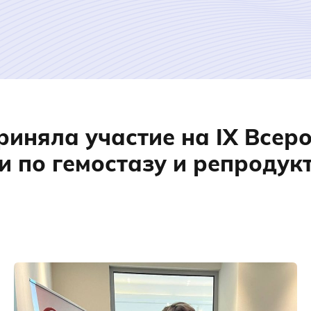
иняла участие на IX Всер
 по гемостазу и репродук