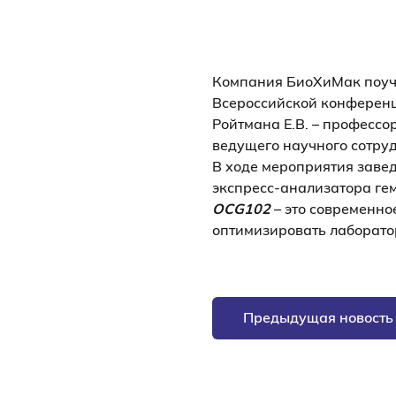
Компания БиоХиМак поуча
Всероссийской конференц
Ройтмана Е.В. – профессо
ведущего научного сотру
В ходе мероприятия заве
экспресс-анализатора ге
OCG102
– это современно
оптимизировать лаборато
Предыдущая новость