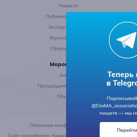
Новости
Публикации в СМИ
Экспертный блог
Журнал ДиаМА
Сборник статей
Мероприятия
Теперь
Анонсы
в Telegr
Прошедшие мероприятия
Обучение
Подписывай
@DiaMA_associati
пишите — мы на
Политика конфиденциальности
Перейт
Сайт разработан: Коммуникационным агентством