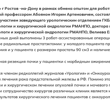
 г Ростов -на-Дону в рамках обмена опытом для роб
ой профессором Абояном Игорем Артемовичем, состоял
 участием заведующего урологическим отделением ГКБ 
логии и хирургической андрологии РМАНПО, доктора 
логи и хирургической андрологии РМАНПО, Велиева Е
нных дней выполнены 3 робот-ассистированные операци
е радикальные простатэктомии: у молодого пациента п
ия и у пациента с размером простаты 90 см3 и наличие
ная резекция почки у пациентки с морбидным ожирени
я членом редколлегий журналов «Урология» и «Онкоурол
 лечения рака предстательной железы в РФ. Помимо это
и и хирургическом лечении опухолей почки и мочевого 
и сотрудничество хирургов различных клиник являетс
зультатов хирургического лечения пациентов с онкоуро