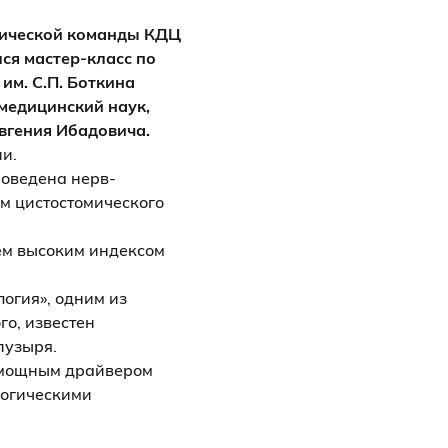
отической команды КДЦ
ся мастер-класс по
им. С.П. Боткина
медицинский наук,
вгения Ибадовича.
и.
роведена нерв-
м цистостомического
ем высоким индексом
огия», одним из
го, известен
пузыря.
я мощным драйвером
логическими