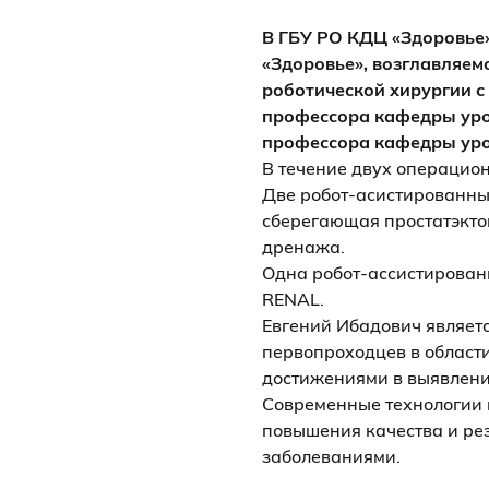
В ГБУ РО КДЦ «Здоровье»
«Здоровье», возглавляем
роботической хирургии с
профессора кафедры уро
профессора кафедры уро
В течение двух операцио
Две робот-асистированны
сберегающая простатэктом
дренажа.
Одна робот-ассистирован
RENAL.
Евгений Ибадович являетс
первопроходцев в области
достижениями в выявлени
Современные технологии 
повышения качества и ре
заболеваниями.